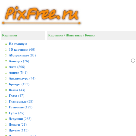
Картинки
Картинки
/
Животные
/
Кошки
На главную
3D картинки
(66)
Абстрактные
(88)
Авиация
(26)
Авто
(506)
Аниме
(541)
Архитектура
(44)
Бренды
(197)
Война
(43)
Глаза
(47)
Гламурные
(39)
Готичные
(129)
Губы
(35)
Девушки
(285)
Деньги
(21)
Другие
(113)