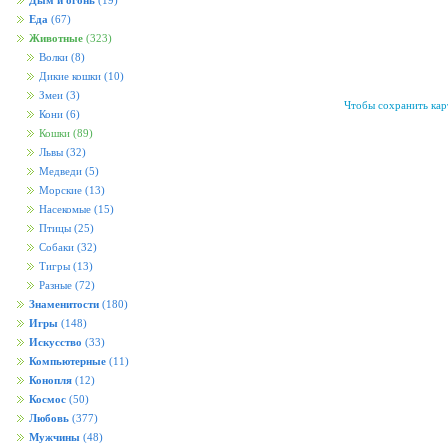
Дым и огонь
(19)
Еда
(67)
Животные
(323)
Волки
(8)
Дикие кошки
(10)
Змеи
(3)
Чтобы сохранить карт
Кони
(6)
Кошки
(89)
Львы
(32)
Медведи
(5)
Морские
(13)
Насекомые
(15)
Птицы
(25)
Собаки
(32)
Тигры
(13)
Разные
(72)
Знаменитости
(180)
Игры
(148)
Искусство
(33)
Компьютерные
(11)
Конопля
(12)
Космос
(50)
Любовь
(377)
Мужчины
(48)