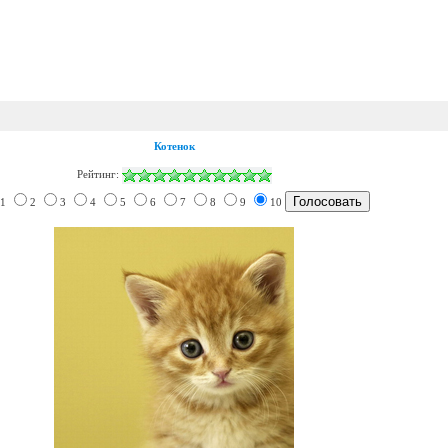
Котенок
Рейтинг:
1
2
3
4
5
6
7
8
9
10