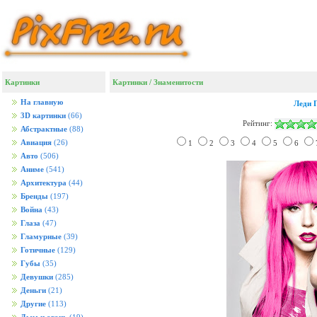
Картинки
Картинки
/
Знаменитости
На главную
Леди 
3D картинки
(66)
Рейтинг:
Абстрактные
(88)
Авиация
(26)
1
2
3
4
5
6
Авто
(506)
Аниме
(541)
Архитектура
(44)
Бренды
(197)
Война
(43)
Глаза
(47)
Гламурные
(39)
Готичные
(129)
Губы
(35)
Девушки
(285)
Деньги
(21)
Другие
(113)