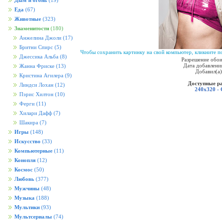
Дым и огонь
(19)
Еда
(67)
Животные
(323)
Знаменитости
(180)
Анжелина Джоли
(17)
Бритни Спирс
(5)
Чтобы сохранить картинку на свой компьютер, кликните по
Джессика Альба
(8)
Разрешение обои
Дата добавления
Жанна Фриске
(13)
Добавил(а
Кристина Агилера
(9)
Доступные р
Линдси Лохан
(12)
240x320 -
Пэрис Хилтон
(10)
Ферги
(11)
Хилари Дафф
(7)
Шакира
(7)
Игры
(148)
Искусство
(33)
Компьютерные
(11)
Конопля
(12)
Космос
(50)
Любовь
(377)
Мужчины
(48)
Музыка
(188)
Мультики
(93)
Мультсериалы
(74)