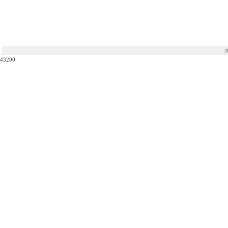
2
43200