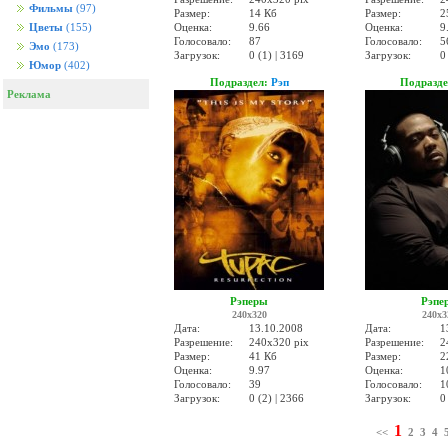
Фильмы
(97)
Размер:
14 Кб
Размер:
2
Оценка:
9.66
Оценка:
9
Цветы
(155)
Голосовало:
87
Голосовало:
5
Эмо
(173)
Загрузок:
0 (1) | 3169
Загрузок:
0
Юмор
(402)
Подраздел:
Рэп
Подразд
Реклама
Рэперы
Рэпе
240x320
240x3
Дата:
13.10.2008
Дата:
1
Разрешение:
240x320 pix
Разрешение:
2
Размер:
41 Кб
Размер:
2
Оценка:
9.97
Оценка:
1
Голосовало:
39
Голосовало:
1
Загрузок:
0 (2) | 2366
Загрузок:
0
1
<<
2
3
4