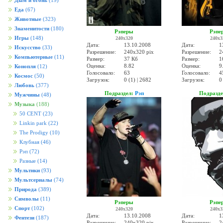
Дым и огонь
(19)
Еда
(67)
Животные
(323)
Знаменитости
(180)
Рэперы
Рэпе
Игры
(148)
240x320
240x3
Дата:
13.10.2008
Дата:
1
Искусство
(33)
Разрешение:
240x320 pix
Разрешение:
2
Компьютерные
(11)
Размер:
37 Кб
Размер:
1
Оценка:
8.82
Оценка:
9
Конопля
(12)
Голосовало:
63
Голосовало:
4
Космос
(50)
Загрузок:
0 (1) | 2682
Загрузок:
0
Любовь
(377)
Подраздел:
Рэп
Подразд
Мужчины
(48)
Музыка
(188)
50 CENT
(23)
Linkin park
(22)
The Prodigy
(10)
Клубная
(46)
Рэп
(72)
Разные
(14)
Мультики
(93)
Мультсериалы
(74)
Природа
(389)
Символы
(11)
Рэперы
Рэпе
Спорт
(102)
240x320
240x3
Дата:
13.10.2008
Дата:
1
Фентези
(187)
Разрешение:
240x320 pix
Разрешение:
2