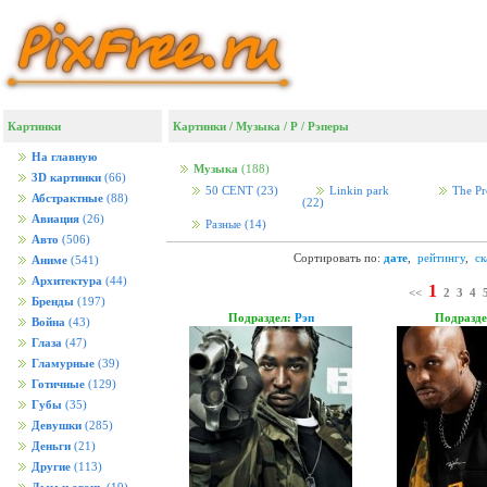
Картинки
Картинки
/
Музыка
/
Р
/
Рэперы
На главную
Музыка
(188)
3D картинки
(66)
50 CENT
(23)
Linkin park
The Pr
Абстрактные
(88)
(22)
Авиация
(26)
Разные
(14)
Авто
(506)
Сортировать по:
дате
,
рейтингу
,
с
Аниме
(541)
Архитектура
(44)
1
<<
2
3
4
Бренды
(197)
Подраздел:
Рэп
Подразд
Война
(43)
Глаза
(47)
Гламурные
(39)
Готичные
(129)
Губы
(35)
Девушки
(285)
Деньги
(21)
Другие
(113)