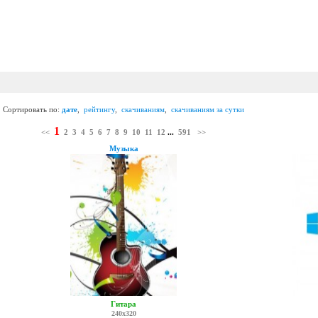
Сортировать по:
дате
,
рейтингу
,
скачиваниям
,
скачиваниям за сутки
1
<<
2
3
4
5
6
7
8
9
10
11
12
...
591
>>
Музыка
Гитара
240x320