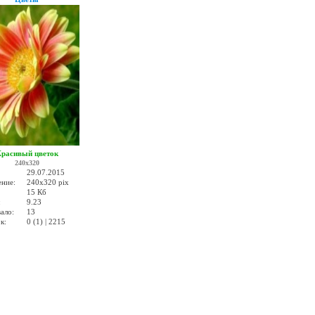
расивый цветок
240x320
29.07.2015
ение:
240x320 pix
15 Кб
:
9.23
ало:
13
к:
0 (1) | 2215