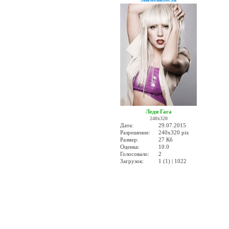
Леди Гага
240x320
Дата:
29.07.2015
Разрешение:
240x320 pix
Размер:
27 Кб
Оценка:
10.0
Голосовало:
2
Загрузок:
1 (1) | 1022