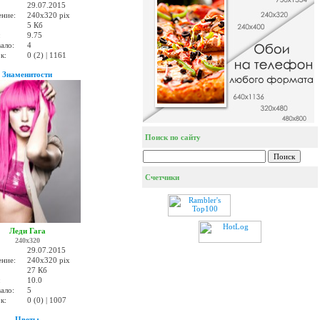
29.07.2015
ение:
240x320 pix
5 Кб
:
9.75
ало:
4
к:
0 (2) | 1161
Знаменитости
Поиск по сайту
Счетчики
Леди Гага
240x320
29.07.2015
ение:
240x320 pix
27 Кб
:
10.0
ало:
5
к:
0 (0) | 1007
Цветы