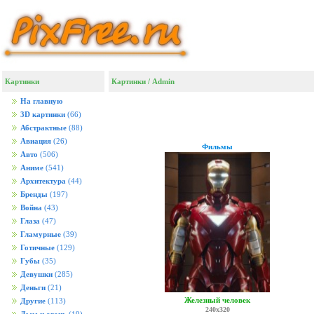
Картинки
Картинки
/ Admin
На главную
3D картинки
(66)
Абстрактные
(88)
Авиация
(26)
Фильмы
Авто
(506)
Аниме
(541)
Архитектура
(44)
Бренды
(197)
Война
(43)
Глаза
(47)
Гламурные
(39)
Готичные
(129)
Губы
(35)
Девушки
(285)
Деньги
(21)
Железный человек
Другие
(113)
240x320