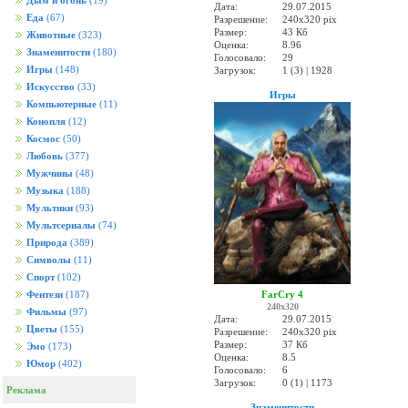
Дым и огонь
(19)
Дата:
29.07.2015
Еда
(67)
Разрешение:
240x320 pix
Размер:
43 Кб
Животные
(323)
Оценка:
8.96
Знаменитости
(180)
Голосовало:
29
Игры
(148)
Загрузок:
1 (3) | 1928
Искусство
(33)
Игры
Компьютерные
(11)
Конопля
(12)
Космос
(50)
Любовь
(377)
Мужчины
(48)
Музыка
(188)
Мультики
(93)
Мультсериалы
(74)
Природа
(389)
Символы
(11)
Спорт
(102)
FarCry 4
Фентези
(187)
240x320
Фильмы
(97)
Дата:
29.07.2015
Цветы
(155)
Разрешение:
240x320 pix
Размер:
37 Кб
Эмо
(173)
Оценка:
8.5
Юмор
(402)
Голосовало:
6
Загрузок:
0 (1) | 1173
Реклама
Знаменитости