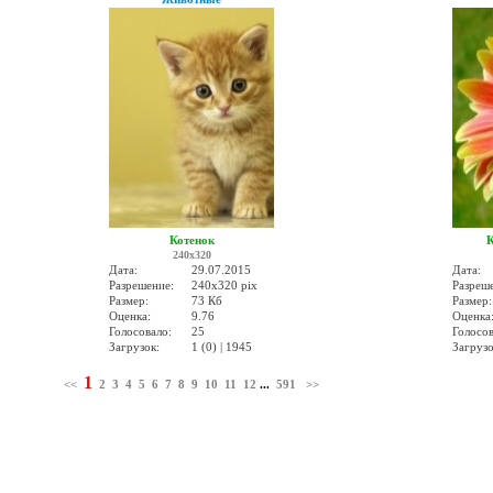
Котенок
К
240x320
Дата:
29.07.2015
Дата:
Разрешение:
240x320 pix
Разреш
Размер:
73 Кб
Размер:
Оценка:
9.76
Оценка
Голосовало:
25
Голосов
Загрузок:
1 (0) | 1945
Загрузо
1
<<
2
3
4
5
6
7
8
9
10
11
12
...
591
>>