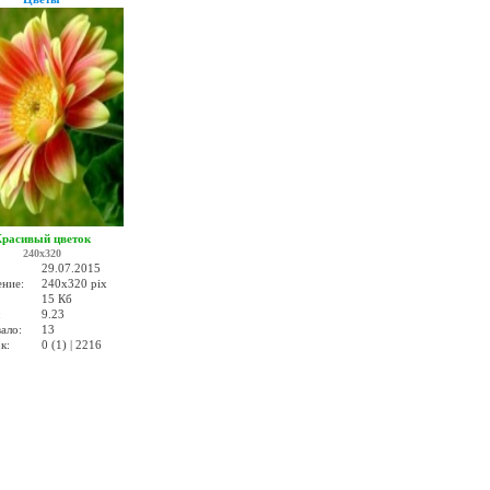
расивый цветок
240x320
29.07.2015
ение:
240x320 pix
15 Кб
:
9.23
ало:
13
к:
0 (1) | 2216