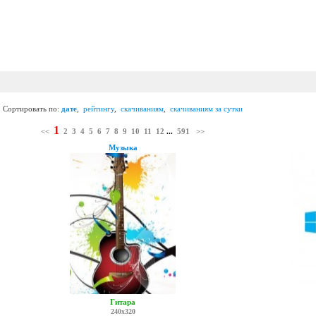
Сортировать по:
дате
,
рейтингу
,
скачиваниям
,
скачиваниям за сутки
1
<<
2
3
4
5
6
7
8
9
10
11
12
...
591
>>
Музыка
Гитара
240x320