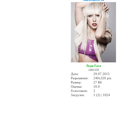
Леди Гага
240x320
Дата:
29.07.2015
Разрешение:
240x320 pix
Размер:
27 Кб
Оценка:
10.0
Голосовало:
2
Загрузок:
1 (2) | 1024