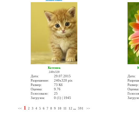
Котенок
К
240x320
Дата:
29.07.2015
Дата:
Разрешение:
240x320 pix
Разреш
Размер:
73 Кб
Размер:
Оценка:
9.76
Оценка
Голосовало:
25
Голосов
Загрузок:
0 (1) | 1945
Загрузо
1
<<
2
3
4
5
6
7
8
9
10
11
12
...
591
>>