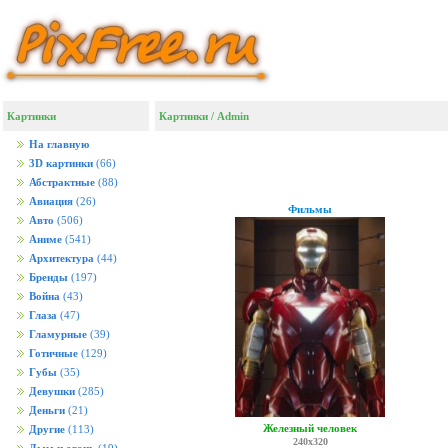
Картинки
Картинки
/ Admin
На главную
3D картинки
(66)
Абстрактные
(88)
Авиация
(26)
Фильмы
Авто
(506)
Аниме
(541)
Архитектура
(44)
Бренды
(197)
Война
(43)
Глаза
(47)
Гламурные
(39)
Готичные
(129)
Губы
(35)
Девушки
(285)
Деньги
(21)
Железный человек
Другие
(113)
240x320