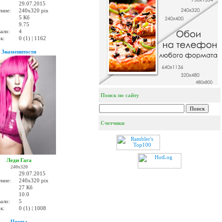
29.07.2015
ение:
240x320 pix
5 Кб
:
9.75
ало:
4
к:
0 (1) | 1162
Знаменитости
Поиск по сайту
Счетчики
Леди Гага
240x320
29.07.2015
ение:
240x320 pix
27 Кб
:
10.0
ало:
5
к:
0 (1) | 1008
Цветы