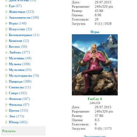
Дым и огонь
(19)
Дата:
29.07.2015
Еда
(67)
Разрешение:
240x320 pix
Размер:
43 Кб
Животные
(323)
Оценка:
8.96
Знаменитости
(180)
Голосовало:
29
Игры
(148)
Загрузок:
0 (1) | 1928
Искусство
(33)
Игры
Компьютерные
(11)
Конопля
(12)
Космос
(50)
Любовь
(377)
Мужчины
(48)
Музыка
(188)
Мультики
(93)
Мультсериалы
(74)
Природа
(389)
Символы
(11)
Спорт
(102)
FarCry 4
Фентези
(187)
240x320
Фильмы
(97)
Дата:
29.07.2015
Цветы
(155)
Разрешение:
240x320 pix
Размер:
37 Кб
Эмо
(173)
Оценка:
8.5
Юмор
(402)
Голосовало:
6
Загрузок:
0 (0) | 1173
Реклама
Знаменитости