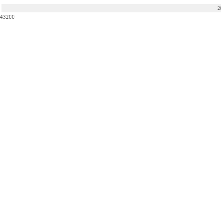
2
43200