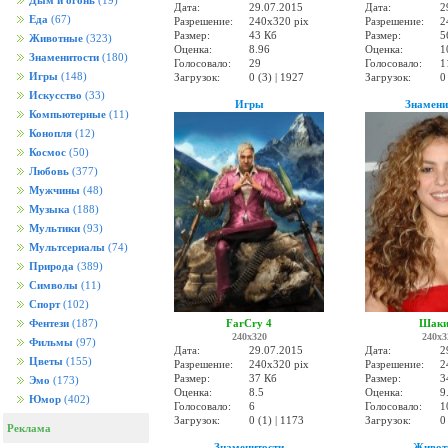
Дым и огонь
(19)
Дата:
29.07.2015
Дата:
2
Еда
(67)
Разрешение:
240x320 pix
Разрешение:
2
Размер:
43 Кб
Размер:
5
Животные
(323)
Оценка:
8.96
Оценка:
1
Знаменитости
(180)
Голосовало:
29
Голосовало:
1
Игры
(148)
Загрузок:
0 (3) | 1927
Загрузок:
0
Искусство
(33)
Игры
Знамени
Компьютерные
(11)
Конопля
(12)
Космос
(50)
Любовь
(377)
Мужчины
(48)
Музыка
(188)
Мультики
(93)
Мультсериалы
(74)
Природа
(389)
Символы
(11)
Спорт
(102)
FarCry 4
Шаки
Фентези
(187)
240x320
240x3
Фильмы
(97)
Дата:
29.07.2015
Дата:
2
Цветы
(155)
Разрешение:
240x320 pix
Разрешение:
2
Размер:
37 Кб
Размер:
3
Эмо
(173)
Оценка:
8.5
Оценка:
9
Юмор
(402)
Голосовало:
6
Голосовало:
1
Загрузок:
0 (1) | 1173
Загрузок:
0
Реклама
Знаменитости
Живот