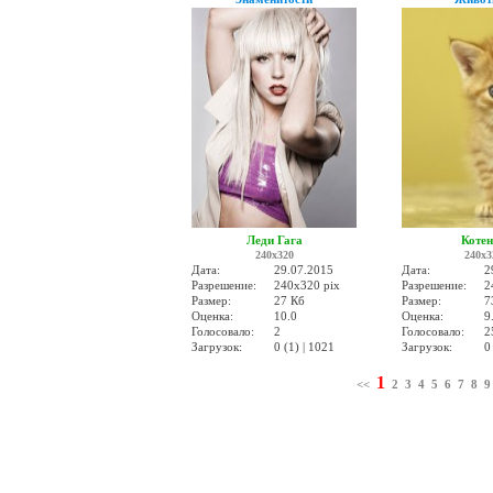
Леди Гага
Коте
240x320
240x3
Дата:
29.07.2015
Дата:
2
Разрешение:
240x320 pix
Разрешение:
2
Размер:
27 Кб
Размер:
7
Оценка:
10.0
Оценка:
9
Голосовало:
2
Голосовало:
2
Загрузок:
0 (1) | 1021
Загрузок:
0
1
<<
2
3
4
5
6
7
8
9