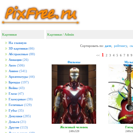
Картинки
Картинки
/ Admin
На главную
Сортировать по:
дате
,
рейтингу
,
с
3D картинки
(66)
1
Абстрактные
(88)
<<
2
3
4
5
6
7
8
9
Авиация
(26)
Фильмы
Музы
Авто
(506)
Аниме
(541)
Архитектура
(44)
Бренды
(197)
Война
(43)
Глаза
(47)
Гламурные
(39)
Готичные
(129)
Губы
(35)
Девушки
(285)
Деньги
(21)
Железный человек
Гита
Другие
(113)
240x320
240x3