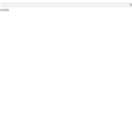
2
43200