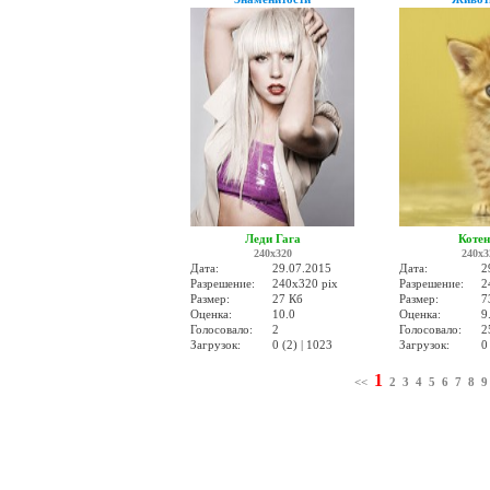
Леди Гага
Коте
240x320
240x3
Дата:
29.07.2015
Дата:
2
Разрешение:
240x320 pix
Разрешение:
2
Размер:
27 Кб
Размер:
7
Оценка:
10.0
Оценка:
9
Голосовало:
2
Голосовало:
2
Загрузок:
0 (2) | 1023
Загрузок:
0
1
<<
2
3
4
5
6
7
8
9