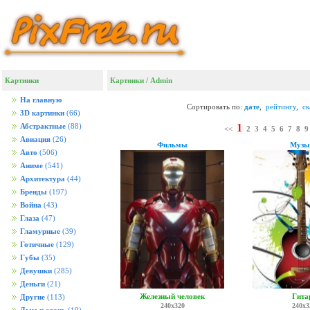
Картинки
Картинки
/ Admin
На главную
Сортировать по:
дате
,
рейтингу
,
с
3D картинки
(66)
1
Абстрактные
(88)
<<
2
3
4
5
6
7
8
9
Авиация
(26)
Фильмы
Музы
Авто
(506)
Аниме
(541)
Архитектура
(44)
Бренды
(197)
Война
(43)
Глаза
(47)
Гламурные
(39)
Готичные
(129)
Губы
(35)
Девушки
(285)
Деньги
(21)
Железный человек
Гита
Другие
(113)
240x320
240x3