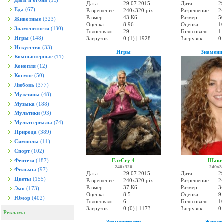
Дым и огонь
(19)
Дата:
29.07.2015
Дата:
2
Еда
(67)
Разрешение:
240x320 pix
Разрешение:
2
Размер:
43 Кб
Размер:
5
Животные
(323)
Оценка:
8.96
Оценка:
1
Знаменитости
(180)
Голосовало:
29
Голосовало:
1
Игры
(148)
Загрузок:
0 (1) | 1928
Загрузок:
0
Искусство
(33)
Игры
Знамени
Компьютерные
(11)
Конопля
(12)
Космос
(50)
Любовь
(377)
Мужчины
(48)
Музыка
(188)
Мультики
(93)
Мультсериалы
(74)
Природа
(389)
Символы
(11)
Спорт
(102)
FarCry 4
Шаки
Фентези
(187)
240x320
240x3
Фильмы
(97)
Дата:
29.07.2015
Дата:
2
Цветы
(155)
Разрешение:
240x320 pix
Разрешение:
2
Размер:
37 Кб
Размер:
3
Эмо
(173)
Оценка:
8.5
Оценка:
9
Юмор
(402)
Голосовало:
6
Голосовало:
1
Загрузок:
0 (0) | 1173
Загрузок:
0
Реклама
Знаменитости
Живот