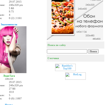
29.07.2015
ение:
240x320 pix
5 Кб
:
9.75
ало:
4
к:
0 (2) | 1161
Знаменитости
Поиск по сайту
Счетчики
Леди Гага
240x320
29.07.2015
ение:
240x320 pix
27 Кб
:
10.0
ало:
5
к:
0 (0) | 1007
Цветы