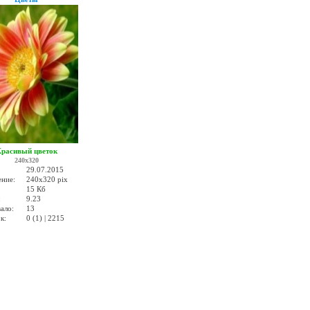
расивый цветок
240x320
29.07.2015
ение:
240x320 pix
15 Кб
:
9.23
ало:
13
к:
0 (1) | 2215