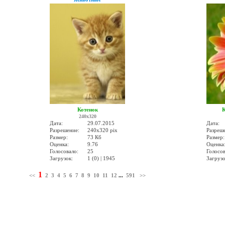
Котенок
К
240x320
Дата:
29.07.2015
Дата:
Разрешение:
240x320 pix
Разреш
Размер:
73 Кб
Размер:
Оценка:
9.76
Оценка
Голосовало:
25
Голосов
Загрузок:
1 (0) | 1945
Загрузо
1
<<
2
3
4
5
6
7
8
9
10
11
12
...
591
>>