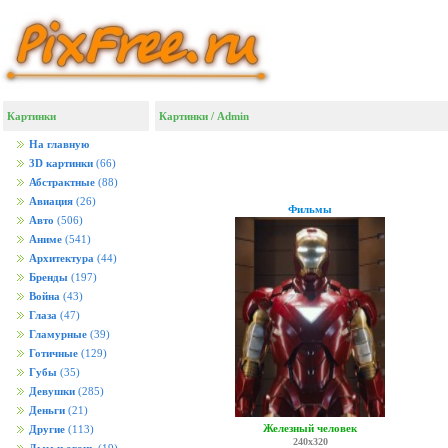
Картинки
Картинки
/ Admin
На главную
3D картинки
(66)
Абстрактные
(88)
Авиация
(26)
Фильмы
Авто
(506)
Аниме
(541)
Архитектура
(44)
Бренды
(197)
Война
(43)
Глаза
(47)
Гламурные
(39)
Готичные
(129)
Губы
(35)
Девушки
(285)
Деньги
(21)
Железный человек
Другие
(113)
240x320