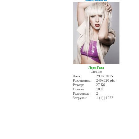
Леди Гага
240x320
Дата:
29.07.2015
Разрешение:
240x320 pix
Размер:
27 Кб
Оценка:
10.0
Голосовало:
2
Загрузок:
1 (1) | 1022