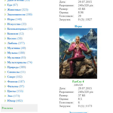
Дым и огонь
(19)
Дата:
29.07.2015
Еда
(67)
Разрешение:
240x320 pix
Размер:
43 Кб
Животные
(323)
Оценка:
8.96
Знаменитости
(180)
Голосовало:
29
Игры
(148)
Загрузок:
0 (3) | 1927
Искусство
(33)
Игры
Компьютерные
(11)
Конопля
(12)
Космос
(50)
Любовь
(377)
Мужчины
(48)
Музыка
(188)
Мультики
(93)
Мультсериалы
(74)
Природа
(389)
Символы
(11)
Спорт
(102)
FarCry 4
Фентези
(187)
240x320
Фильмы
(97)
Дата:
29.07.2015
Цветы
(155)
Разрешение:
240x320 pix
Размер:
37 Кб
Эмо
(173)
Оценка:
8.5
Юмор
(402)
Голосовало:
6
Загрузок:
0 (1) | 1173
Реклама
Знаменитости