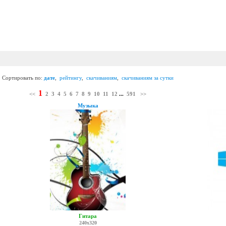
Сортировать по:
дате
,
рейтингу
,
скачиваниям
,
скачиваниям за сутки
1
<<
2
3
4
5
6
7
8
9
10
11
12
...
591
>>
Музыка
Гитара
240x320