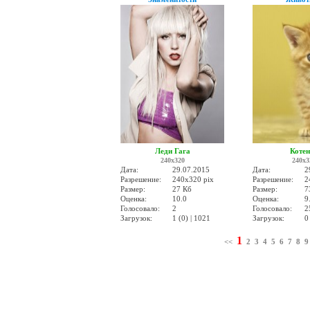
Леди Гага
Коте
240x320
240x3
Дата:
29.07.2015
Дата:
2
Разрешение:
240x320 pix
Разрешение:
2
Размер:
27 Кб
Размер:
7
Оценка:
10.0
Оценка:
9
Голосовало:
2
Голосовало:
2
Загрузок:
1 (0) | 1021
Загрузок:
0
1
<<
2
3
4
5
6
7
8
9