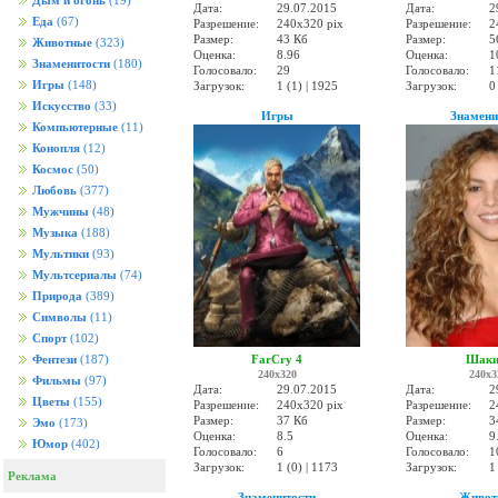
Дым и огонь
(19)
Дата:
29.07.2015
Дата:
2
Еда
(67)
Разрешение:
240x320 pix
Разрешение:
2
Размер:
43 Кб
Размер:
5
Животные
(323)
Оценка:
8.96
Оценка:
1
Знаменитости
(180)
Голосовало:
29
Голосовало:
1
Игры
(148)
Загрузок:
1 (1) | 1925
Загрузок:
0
Искусство
(33)
Игры
Знамени
Компьютерные
(11)
Конопля
(12)
Космос
(50)
Любовь
(377)
Мужчины
(48)
Музыка
(188)
Мультики
(93)
Мультсериалы
(74)
Природа
(389)
Символы
(11)
Спорт
(102)
FarCry 4
Шаки
Фентези
(187)
240x320
240x3
Фильмы
(97)
Дата:
29.07.2015
Дата:
2
Цветы
(155)
Разрешение:
240x320 pix
Разрешение:
2
Размер:
37 Кб
Размер:
3
Эмо
(173)
Оценка:
8.5
Оценка:
9
Юмор
(402)
Голосовало:
6
Голосовало:
1
Загрузок:
1 (0) | 1173
Загрузок:
1
Реклама
Знаменитости
Живот