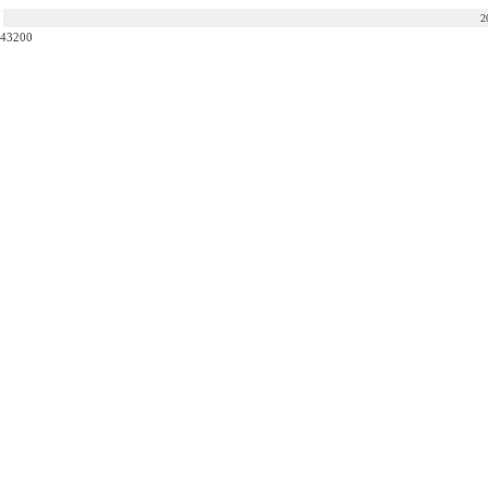
2
43200