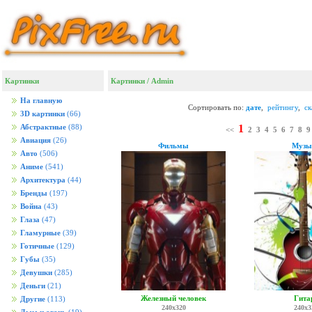
Картинки
Картинки
/ Admin
На главную
Сортировать по:
дате
,
рейтингу
,
с
3D картинки
(66)
1
Абстрактные
(88)
<<
2
3
4
5
6
7
8
9
Авиация
(26)
Фильмы
Музы
Авто
(506)
Аниме
(541)
Архитектура
(44)
Бренды
(197)
Война
(43)
Глаза
(47)
Гламурные
(39)
Готичные
(129)
Губы
(35)
Девушки
(285)
Деньги
(21)
Железный человек
Гита
Другие
(113)
240x320
240x3