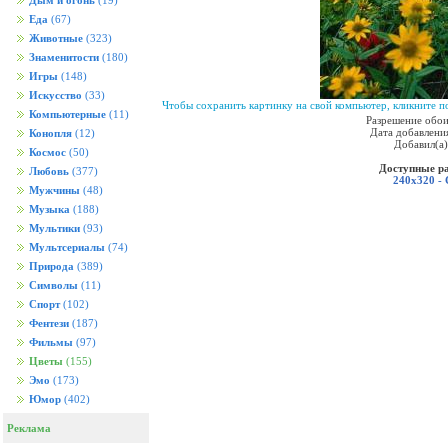
Дым и огонь
(19)
Еда
(67)
Животные
(323)
Знаменитости
(180)
Игры
(148)
Искусство
(33)
Чтобы сохранить картинку на свой компьютер, кликните по
Компьютерные
(11)
Разрешение обои
Дата добавления
Конопля
(12)
Добавил(а
Космос
(50)
Доступные р
Любовь
(377)
240x320 -
Мужчины
(48)
Музыка
(188)
Мультики
(93)
Мультсериалы
(74)
Природа
(389)
Символы
(11)
Спорт
(102)
Фентези
(187)
Фильмы
(97)
Цветы
(155)
Эмо
(173)
Юмор
(402)
Реклама