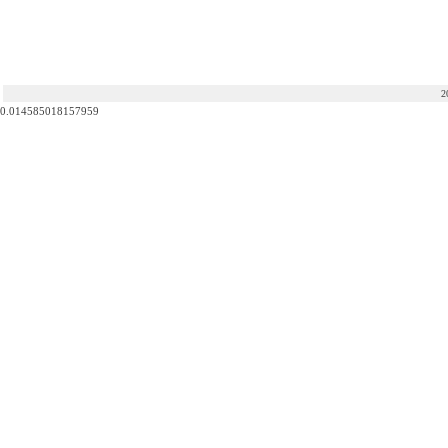
2
0.014585018157959